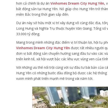
hơn cả chính là dự án
Vinhomes Dream City Hưng Yên,
v
bất động sản tại Hưng Yên. Nó giúp cho Hưng Yên trở thà
miền Bắc trong thời gian sắp đến.
Dự án này sở hữu một vị trí xây dựng vô cùng đắc địa, tổn
Long Hưng và Nghĩa Trụ thuộc huyện Văn Giang. Tổng số v
33.000 tỷ đồng.
Mang trong mình những đặc điểm vị trí thuận lợi, hội tụ p
Vinhomes Dream City Hưng Yên
được rất nhiều người q
đơn vị bất động sản chuyển hướng sang đầu tư vào các vùn
triển kinh tế, xã hội vượt bậc các khu vực vùng ven của tỉ
Với những ưu thế nổi trội cùng với sự đầu tư bài bản của 
Hưng Yên có những bước đầu đồng bộ được các hệ thống gia
vươn mình phát triển mạnh mẽ trong vài năm tới.