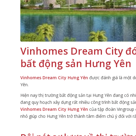
Vinhomes Dream City đó
bất động sản Hưng Yên
Vinhomes Dream City Hưng Yên
được đánh giá là một d
Yên.
Hiện nay thị trường bất động sản tại Hưng Yên đang có 
đang quy hoạch xây dựng rất nhiều công trình bất động s
Vinhomes Dream City Hưng Yên
của tập đoàn Vingroup 
nhỏ giúp cho Hưng Yên trở thành tâm điểm chú ý đối với rấ