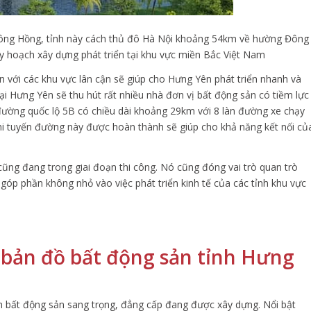
sông Hồng, tỉnh này cách thủ đô Hà Nội khoảng 54km về hường Đông
y hoạch xây dựng phát triển tại khu vực miền Bắc Việt Nam
ền với các khu vực lân cận sẽ giúp cho Hưng Yên phát triển nhanh và
i Hưng Yên sẽ thu hút rất nhiều nhà đơn vị bất động sản có tiềm lực
đường quốc lộ 5B có chiều dài khoảng 29km với 8 làn đường xe chạy
hi tuyến đường này được hoàn thành sẽ giúp cho khả năng kết nối củ
ũng đang trong giai đoạn thi công. Nó cũng đóng vai trò quan trò
, góp phần không nhỏ vào việc phát triển kinh tế của các tỉnh khu vực
 bản đồ bất động sản tỉnh Hưng
nh bất động sản sang trọng, đẳng cấp đang được xây dựng. Nổi bật